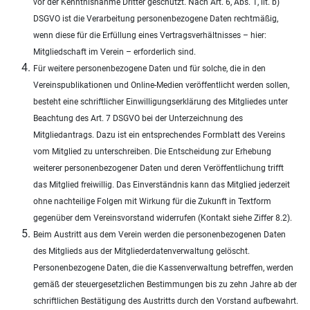
vor der Kenntnisnahme Dritter geschützt. Nach Art. 6, Abs. 1, lit. b)
DSGVO ist die Verarbeitung personenbezogene Daten rechtmäßig,
wenn diese für die Erfüllung eines Vertragsverhältnisses – hier:
Mitgliedschaft im Verein – erforderlich sind.
Für weitere personenbezogene Daten und für solche, die in den
Vereinspublikationen und Online-Medien veröffentlicht werden sollen,
besteht eine schriftlicher Einwilligungserklärung des Mitgliedes unter
Beachtung des Art. 7 DSGVO bei der Unterzeichnung des
Mitgliedantrags. Dazu ist ein entsprechendes Formblatt des Vereins
vom Mitglied zu unterschreiben. Die Entscheidung zur Erhebung
weiterer personenbezogener Daten und deren Veröffentlichung trifft
das Mitglied freiwillig. Das Einverständnis kann das Mitglied jederzeit
ohne nachteilige Folgen mit Wirkung für die Zukunft in Textform
gegenüber dem Vereinsvorstand widerrufen (Kontakt siehe Ziffer 8.2).
Beim Austritt aus dem Verein werden die personenbezogenen Daten
des Mitglieds aus der Mitgliederdatenverwaltung gelöscht.
Personenbezogene Daten, die die Kassenverwaltung betreffen, werden
gemäß der steuergesetzlichen Bestimmungen bis zu zehn Jahre ab der
schriftlichen Bestätigung des Austritts durch den Vorstand aufbewahrt.